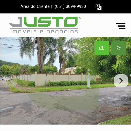
Área do Cliente
|
(051) 3099-9930