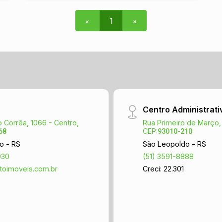
«
1
»
Centro Administrati
 Corrêa, 1066 - Centro,
Rua Primeiro de Março,
CEP:
68
93010-210
o - RS
São Leopoldo - RS
930
(51) 3591-8888
toimoveis.com.br
Creci: 22.301