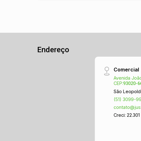
Endereço
Comercial
Avenida João
CEP:
93020-6
São Leopold
(51) 3099-9
contato@jus
Creci: 22.301