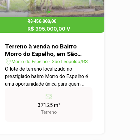
R$ 450.000,00
R$ 395.000,00 V
Terreno à venda no Bairro
Morro do Espelho, em São
Leopoldo
Morro do Espelho - São Leopoldo/RS
O lote de terreno localizado no
prestigiado bairro Morro do Espelho é
uma oportunidade única para quem
busca espaço e localização
privilegiada. Com uma área total de
371.25 m²
371,25m², este terreno apresenta 11,25
Terreno
metros de frente para o sul,
proporcionando um amplo espaço para
a construção da casa dos seus sonhos.
A região nobre do Morro do Espelho