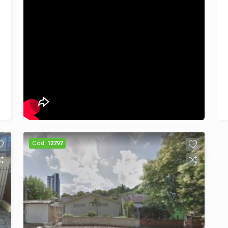
Cód.
12797