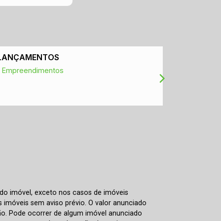
LANÇAMENTOS
IPTU
Empreendimentos
Consultar
 do imóvel, exceto nos casos de imóveis
us imóveis sem aviso prévio. O valor anunciado
ão. Pode ocorrer de algum imóvel anunciado