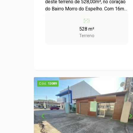
deste terreno de 528,00m², no coração
do Bairro Morro do Espelho. Com 16m
de frente por 33m de profundidade é
uma ótima opção para o seu futuro
528 m²
negócio. Converse com nosso time
Terreno
para conhecer mais informações e
possibilidades. #vemprajusto ;-)
Cód.
13089