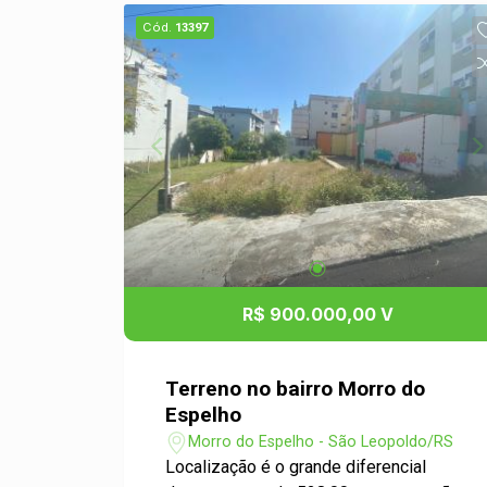
iluminação natural e fácil identificação
Cód.
13397
de uma clínica. Consultórios Modernos:
Salas bem iluminadas e equipadas para
diversas especialidades, garantindo
privacidade e conforto para médicos e
pacientes. Fácil acesso à Av. João
Correa Aproveite esta oportunidade
única de estabelecer sua clínica em um
ponto estratégico do Morro do Espelho.
Agende uma visita e comece a planejar
o futuro do seu negócio!
R$ 900.000,00 V
Terreno no bairro Morro do
Espelho
Morro do Espelho - São Leopoldo/RS
Localização é o grande diferencial