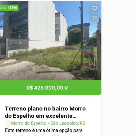
oferece uma qualidade de vida
Cód.
13396
excepcional, com fácil acesso a
comodidades como escolas, lojas de
luxo e restaurantes sofisticados. Além
disso, a tranquilidade e a beleza natural
do entorno tornam este lote uma
escolha ideal para aqueles que
valorizam o equilíbrio entre urbanidade
e natureza. Não perca a oportunidade
de investir neste terreno único e
transformar seus planos em realidade
em um dos bairros mais desejados da
R$ 425.000,00 V
cidade.
Terreno plano no bairro Morro
do Espelho em excelente
localização
Morro do Espelho - São Leopoldo/RS
Este terreno é uma ótima opção para