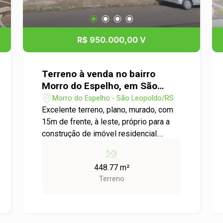
R$ 950.000,00 V
Terreno à venda no bairro
Morro do Espelho, em São
Leopoldo
Morro do Espelho - São Leopoldo/RS
Excelente terreno, plano, murado, com
15m de frente, à leste, próprio para a
construção de imóvel residencial.
Localizado num bairro nobre, próximo
as melhores escolas da cidade, tanto
448.77 m²
pública como privada. Grande
Terreno
oportunidade de fazer uma bela
aquisição