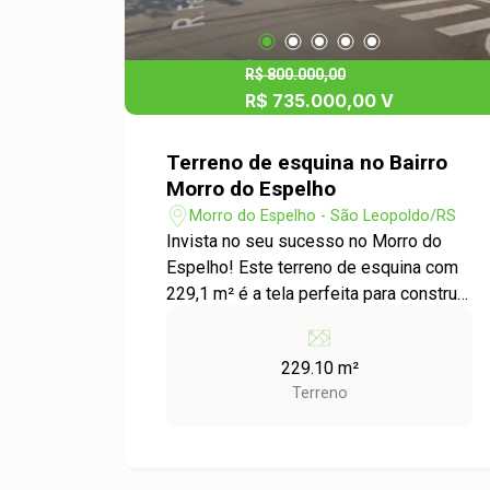
R$ 800.000,00
R$ 735.000,00 V
Terreno de esquina no Bairro
Morro do Espelho
Morro do Espelho - São Leopoldo/RS
Invista no seu sucesso no Morro do
Espelho! Este terreno de esquina com
229,1 m² é a tela perfeita para construir
a clínica dos seus sonhos em uma
localização estratégica do Morro do
229.10 m²
Espelho. Imagine um espaço moderno
Terreno
e acolhedor, com excelente visibilidade
e acessibilidade. Sugestão de Projeto:
Fachada Imponente: Design moderno e
convidativo, com amplas janelas para