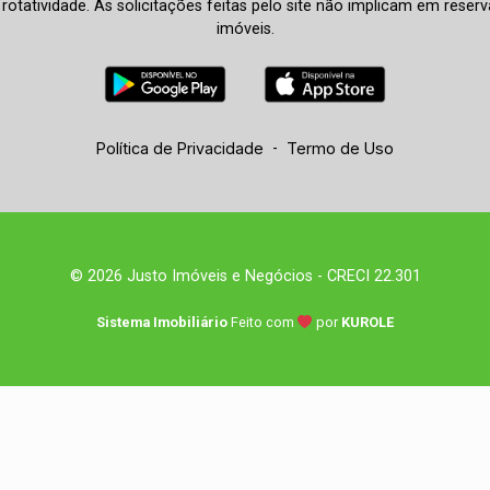
à rotatividade. As solicitações feitas pelo site não implicam em rese
imóveis.
Política de Privacidade
-
Termo de Uso
© 2026 Justo Imóveis e Negócios - CRECI 22.301
Sistema Imobiliário
Feito com
por
KUROLE