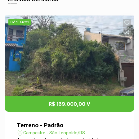
Cód.
14821
R$ 169.000,00 V
Terreno - Padrão
Campestre - São Leopoldo/RS