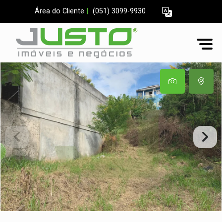
Área do Cliente
|
(051) 3099-9930