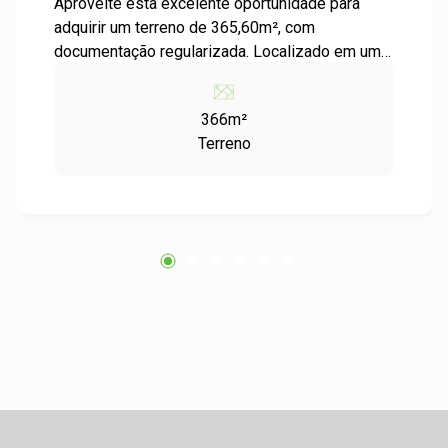
Aproveite esta excelente oportunidade para
adquirir um terreno de 365,60m², com
documentação regularizada. Localizado em um
bairro tranquilo, próximo a escolas,
supermercados e com fácil acesso às
366m²
principais vias. Ideal para construção
Terreno
residencial, oferece excelente potencial de
valorização@ Não perca esta chance, entre em
contato agora mesmo e agende uma visita!