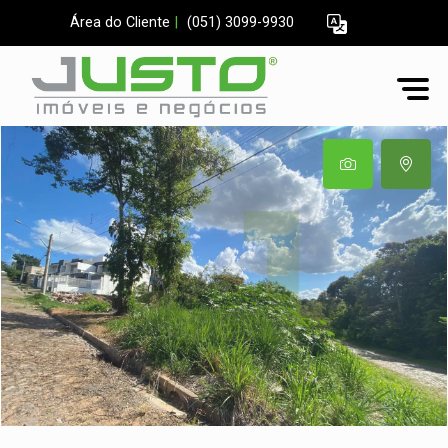
Área do Cliente
|
(051) 3099-9930