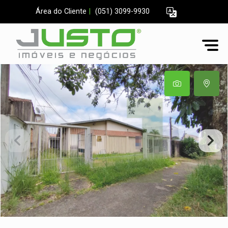
Área do Cliente
|
(051) 3099-9930