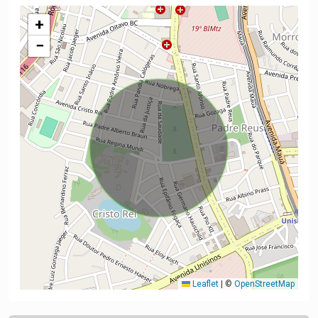
+
−
Leaflet
|
©
OpenStreetMap