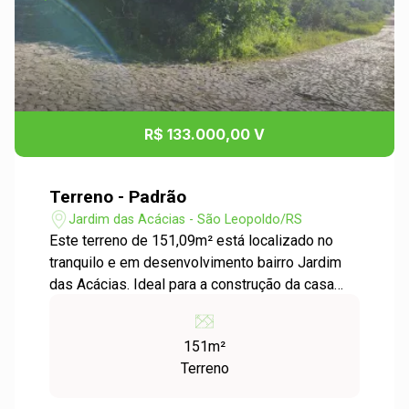
R$ 133.000,00 V
Terreno - Padrão
Jardim das Acácias - São Leopoldo/RS
Este terreno de 151,09m² está localizado no
tranquilo e em desenvolvimento bairro Jardim
das Acácias. Ideal para a construção da casa
dos seus sonhos ou para investimento, a área
oferece um ambiente sereno, perfeito para
151m²
quem busca qualidade de vida. Com fácil
Terreno
acesso às principais vias da região, o terreno é
cercado por natureza e conta com infraestrutura