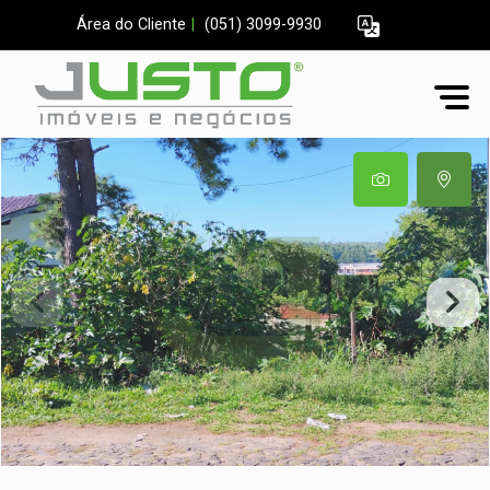
Área do Cliente
|
(051) 3099-9930