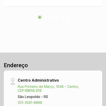
em crescimento, garantindo valorização futura.
Não perca a chance de adquirir um espaço que
combina tranquilidade e potencial. Entre em
contato para mais informações e agende uma
visita!
Endereço
Centro Administrativo
Rua Primeiro de Março, 1046 - Centro,
CEP:
93010-210
São Leopoldo - RS
(51) 3591-8888