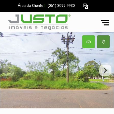
Área do Cliente
|
(051) 3099-9930