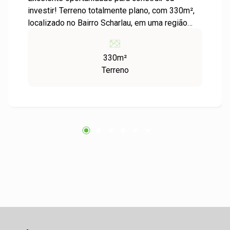
investir! Terreno totalmente plano, com 330m²,
localizado no Bairro Scharlau, em uma região
tranquila e de fácil acesso, ideal para projeto
residencial ou futura valorização. Aproveite
330m²
essa chance!
Terreno