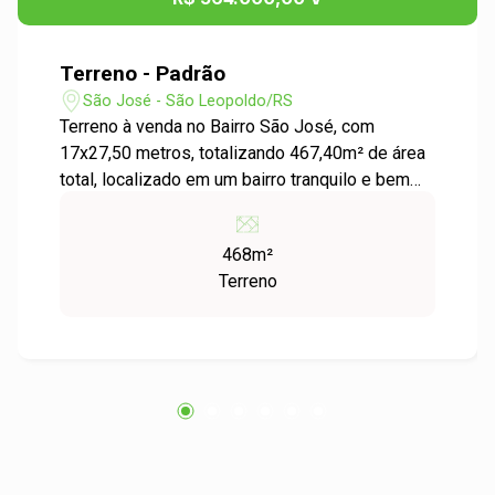
Terreno - Padrão
São José - São Leopoldo/RS
Terreno à venda no Bairro São José, com
17x27,50 metros, totalizando 467,40m² de área
total, localizado em um bairro tranquilo e bem
estruturado. Este terreno oferece espaço amplo
para construir a casa dos sonhos. Sua
468m²
localização privilegiada proporciona fácil
Terreno
acesso a serviços, escolas e comércio local.
Ideal para quem busca personalização e
investimento, este terreno é uma oportunidade
única. Agende uma visita e comece a
transformar seus sonhos em realidade!