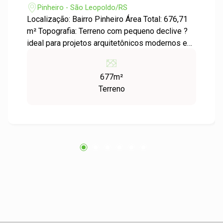
Pinheiro - São Leopoldo/RS
Localização: Bairro Pinheiro Área Total: 676,71
m² Topografia: Terreno com pequeno declive ?
ideal para projetos arquitetônicos modernos e
com boa drenagem. Bairro tranquilo e valorizado
Próximo a comércios, escolas e vias de acesso
677m²
Documentação em dia Perfeito para construção
Terreno
residencial ou multifamiliar!