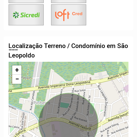
Localização Terreno / Condomínio em São
Leopoldo
+
−