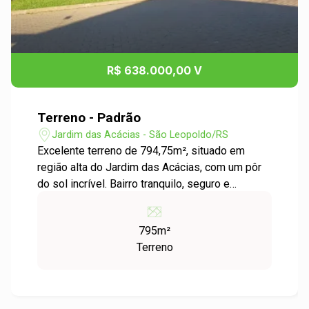
R$ 638.000,00 V
Terreno - Padrão
Jardim das Acácias - São Leopoldo/RS
Excelente terreno de 794,75m², situado em
região alta do Jardim das Acácias, com um pôr
do sol incrível. Bairro tranquilo, seguro e
arborizado, em constante valorização
imobiliária. Localizado próximo ao Condomínio
795m²
Sun Garden, em área de grande expansão e com
Terreno
alto potencial de crescimento. Ótima opção para
construir sua residência ou investir. Aproveite
esta oportunidade e entre em contato para
agendar uma visita.