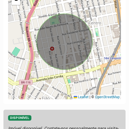
−
Leaflet
|
©
OpenStreetMap
DISPONÍVEL
Imóvel disponível. Contate-nos pessoalmente para visita-