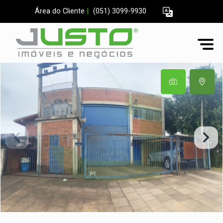
Área do Cliente
|
(051) 3099-9930