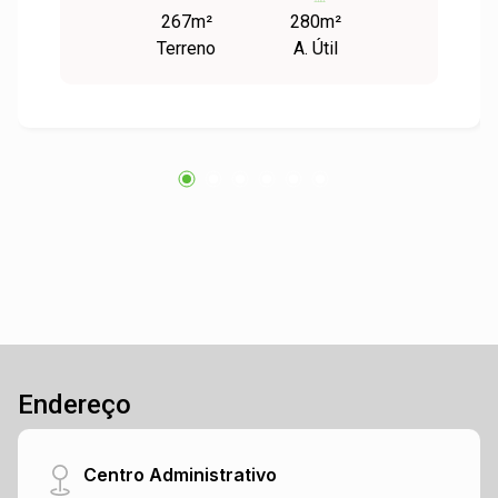
267m²
280m²
da obra dez/2016, com acústica, Alvará dos
Terreno
A. Útil
Bombeiros; Alvará da Prefeitura; Estudo de
Impacto de Vizinhança e Laudo Acústico
aprovado pela Prefeitura. Local com
climatização (90.000 BTUS) e sonorização com
jogo de luzes novas; câmeras de segurança e
alarme; banheiro masculino e
feminino/adaptado; bar com cervejeira, freezer
horizontal e vertical; forno micro-ondas, fogão e
geladeira; mesas e cadeiras, estofados. Área
externa com churrasqueira, nada será retirado.
Fale com um de nossos corretores!
Endereço
Centro Administrativo