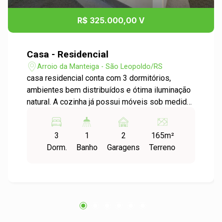
R$ 325.000,00 V
Casa - Residencial
Arroio da Manteiga - São Leopoldo/RS
casa residencial conta com 3 dormitórios,
ambientes bem distribuídos e ótima iluminação
natural. A cozinha já possui móveis sob medida,
trazendo mais funcionalidade e aproveitamento
de espaço, perfeita para o dia a dia. O imóvel
3
1
2
165m²
ainda dispõe de um pátio privativo, ideal para
Dorm.
Banho
Garagens
Terreno
quem deseja ter espaço externo para pets,
crianças ou até mesmo criar uma área gourmet.
Uma casa aconchegante, pronta para morar e
perfeita para sua família! Entre em contato e
agende sua visita!