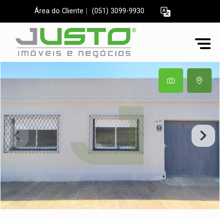
Área do Cliente
|
(051) 3099-9930