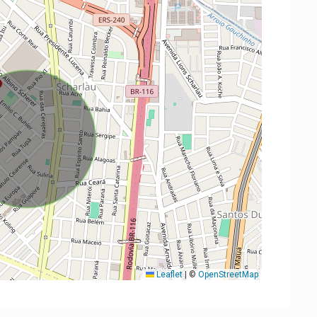
Leaflet
|
©
OpenStreetMap