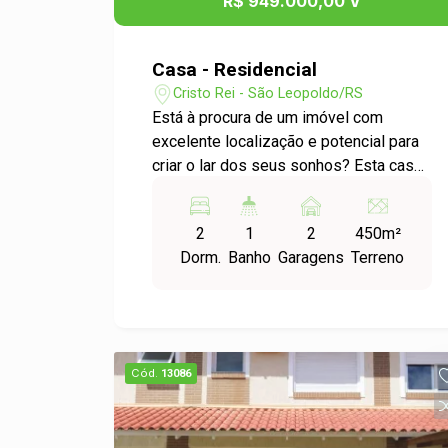
R$ 949.000,00 V
Casa - Residencial
Cristo Rei - São Leopoldo/RS
Está à procura de um imóvel com
excelente localização e potencial para
criar o lar dos seus sonhos? Esta casa
no Bairro Cristo Rei é a oportunidade
que você esperava! Com uma área total
2
1
2
450m²
de 450m², este imóvel possui um
Dorm.
Banho
Garagens
Terreno
terreno amplo, perfeito para quem
busca um espaço extra para lazer,
jardinagem ou até mesmo uma
ampliação futura. O pátio nos fundos
oferece grande privacidade e a
Cód.
13086
liberdade que sua família merece. A
casa é composta por 2 quartos
aconchegantes, uma sala de estar,