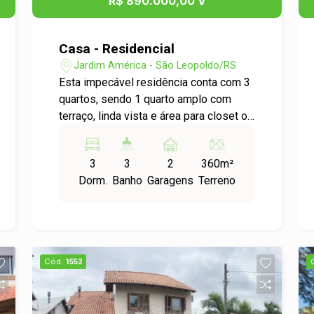
R$ 890.000,00 V
Casa - Residencial
Jardim América - São Leopoldo/RS
Esta impecável residência conta com 3
quartos, sendo 1 quarto amplo com
terraço, linda vista e área para closet ou
banheiro e 1 suíte com sacada, linda
varanda no hall de entrada com jardim e
3
3
2
360m²
vista para o nascente do sol, sala de 2
Dorm.
Banho
Garagens
Terreno
ambientes com pé direito duplo e
iluminação natural, cozinha americana
com copa, banheiro social, lavanderia,
quiosque integrado com churrasqueira
e forno de pizza, pátio com piscina e
Cód.
1552
solarium e 2 vagas de garagem. Ideal
para quem valoriza a tranquilidade e o
contato com a natureza.