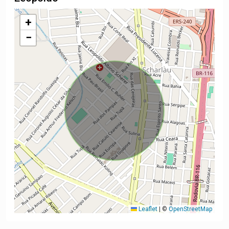
+
−
Leaflet
|
©
OpenStreetMap