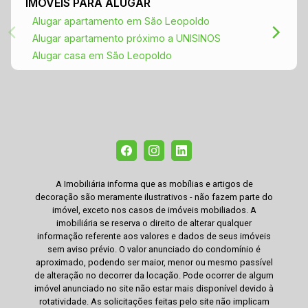
frontal, que é um verdadeiro diferencial
IMÓVEIS PARA ALUGAR
Facilidades: Aceita financiamento Aceita FGTS
Alugar apartamento em São Leopoldo
Uma casa com espaço, conforto e um jardim que
Alugar apartamento próximo a UNISINOS
faz toda a diferença. Agende sua visita e venha
Alugar casa em São Leopoldo
conferir pessoalmente!
A Imobiliária informa que as mobílias e artigos de
decoração são meramente ilustrativos - não fazem parte do
imóvel, exceto nos casos de imóveis mobiliados. A
imobiliária se reserva o direito de alterar qualquer
informação referente aos valores e dados de seus imóveis
sem aviso prévio. O valor anunciado do condomínio é
aproximado, podendo ser maior, menor ou mesmo passível
de alteração no decorrer da locação. Pode ocorrer de algum
imóvel anunciado no site não estar mais disponível devido à
rotatividade. As solicitações feitas pelo site não implicam