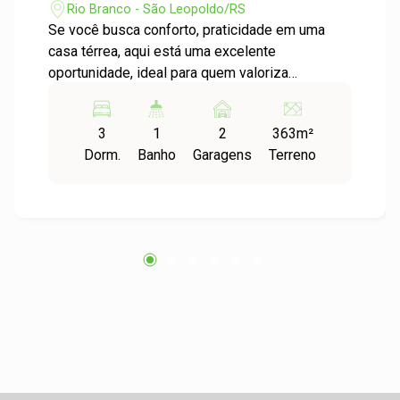
Rio Branco - São Leopoldo/RS
Se você busca conforto, praticidade em uma
casa térrea, aqui está uma excelente
oportunidade, ideal para quem valoriza
ambientes bem distribuídos, acessibilidade
(sem escadas). Logo na entrada, com destaque
3
1
2
363m²
a um amplo jardim gramado na parte frontal,
Dorm.
Banho
Garagens
Terreno
ocupando praticamente metade do terreno. Um
espaço encantador, com duas belas árvores,
que proporcionam sombra agradável nos dias
quentes e criam um ambiente perfeito para
momentos de lazer, descanso ou até mesmo
futuras ampliações. A casa conta com 3
dormitórios de bom tamanho, sendo o principal
com vista para o jardim, além de um banheiro
social espaçoso, com acabamento em cerâmica
até o teto. Com uma sala ampla e bem iluminada,
integrada à sala de jantar e à cozinha, formando
um ambiente funcional, com excelente