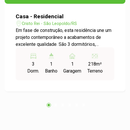
Casa - Residencial
Cristo Rei - São Leopoldo/RS
Em fase de construção, esta residência une um
projeto contemporâneo a acabamentos de
excelente qualidade. São 3 dormitórios,
incluindo uma suíte com closet, além de salas
de estar e jantar integradas, proporcionando
3
1
1
218m²
ambientes amplos e funcionais. O imóvel
Dorm.
Banho
Garagem
Terreno
também conta com banheiro social, espaço
gourmet com churrasqueira, área de serviço e
estacionamento coberto. Entre os diferenciais
estão as esquadrias em alumínio, piso em
porcelanato, sistema de água quente e fria,
acabamento em gesso e massa corrida, além de
esperas para instalação de ar-condicionado
split. Uma ótima opção para quem deseja
investir em um imóvel novo, com conforto e