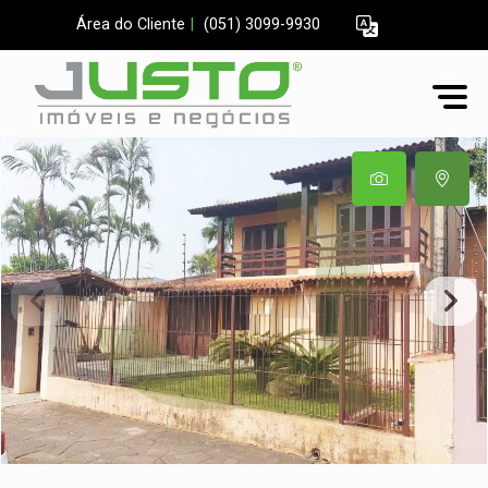
Área do Cliente
|
(051) 3099-9930