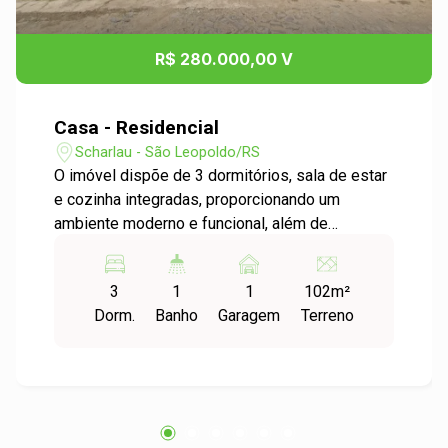
R$ 280.000,00 V
Casa - Residencial
Scharlau - São Leopoldo/RS
O imóvel dispõe de 3 dormitórios, sala de estar
e cozinha integradas, proporcionando um
ambiente moderno e funcional, além de
lavanderia e banheiro social. O condomínio
oferece uma excelente infraestrutura de lazer,
3
1
1
102m²
com churrasqueira, piscina, playground, além de
Dorm.
Banho
Garagem
Terreno
segurança com circuito fechado de TV,
garantindo conforto e tranquilidade para toda a
família.