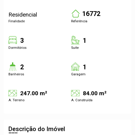
16772
Residencial
Finalidade
Referência
3
1
Dormitórios
Suite
2
1
Banheiros
Garagem
247.00 m²
84.00 m²
A. Terreno
A. Construída
Descrição do Imóvel