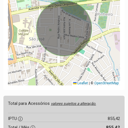
Leaflet
|
©
OpenStreetMap
Total para Acessórios
valores sujeitos a alteração.
IPTU
855,42
Total / Mês
855,42