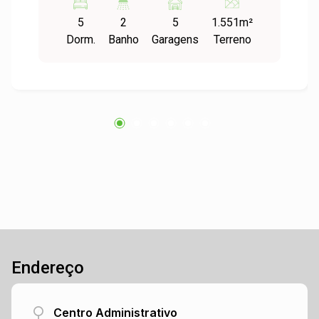
serviço. Pátio com piscina, espaço gourmet
5
2
5
1.551m²
junto com sala de jogos! Todos os ambientes
Dorm.
Banho
Garagens
Terreno
são bem iluminados e amplos, localizado em
bairro residencial junto a natureza e de fácil
acesso. Saiba mais agende uma visita!
Endereço
Centro Administrativo