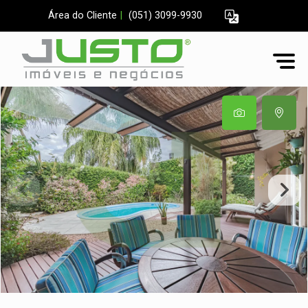
Área do Cliente
|
(051) 3099-9930