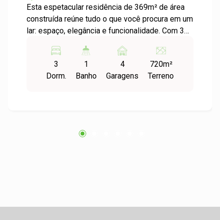
Esta espetacular residência de 369m² de área
construída reúne tudo o que você procura em um
lar: espaço, elegância e funcionalidade. Com 3
dormitórios, sendo uma suíte máster com
sacada, hidromassagem e closet, você terá o
3
1
4
720m²
refúgio ideal para os seus momentos de
Dorm.
Banho
Garagens
Terreno
descanso. A área íntima conta ainda com um
aconchegante estar com lareira e armários
embutidos. A sala principal impressiona pelo
seu pé direito alto, integração com bar e lavabo,
perfeita para recepcionar convidados com
conforto e estilo. A casa ainda oferece
dependência de empregada, lavanderia,
depósito, despensa e uma adega charmosa,
ideal para os amantes de vinho. Para momentos
de lazer, o salão de festas com churrasqueira e
fogão a lenha é um verdadeiro convite para
confraternizações. O subsolo versátil, com
banheiro, pode ser adaptado como dormitório