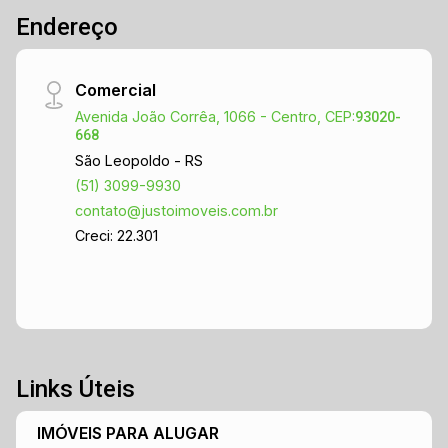
Endereço
extra, home office ou espaço para eventos. A
garagem comporta até 4 veículos, e a área
externa conta com uma ampla varanda, piscina e
Comercial
um pátio ensolarado para relaxar ou aproveitar
Avenida João Corrêa, 1066 - Centro, CEP:
com a família. Tudo isso em uma localização
93020-
668
estratégica, próxima a clube, colégio, farmácia,
São Leopoldo - RS
restaurantes e supermercado.
(51) 3099-9930
contato@justoimoveis.com.br
Creci: 22.301
Links Úteis
IMÓVEIS PARA ALUGAR