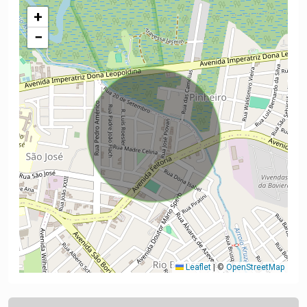
+
−
Leaflet
|
©
OpenStreetMap