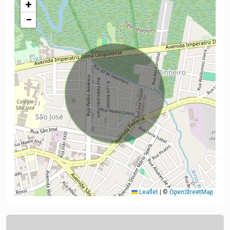
+
−
Leaflet
|
©
OpenStreetMap