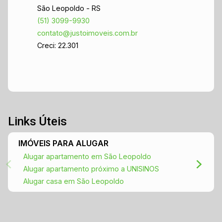
São Leopoldo - RS
arejado e iluminado. - Cozinha ampla com
(51) 3099-9930
espaço para refeições. - Área de serviço. -
contato@justoimoveis.com.br
Garagem para vários veículos. - Quintal
Creci: 22.301
espaçoso, ideal para crianças e pets. Não perca
essa chance de viver em um dos melhores
bairros de São Leopoldo! Agende sua visita e
venha conhecer seu novo lar!
Links Úteis
IMÓVEIS PARA ALUGAR
Alugar apartamento em São Leopoldo
Alugar apartamento próximo a UNISINOS
Alugar casa em São Leopoldo