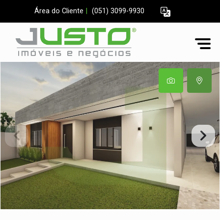
Área do Cliente
|
(051) 3099-9930