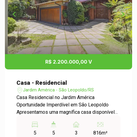
R$ 2.200.000,00 V
Casa - Residencial
Jardim América - São Leopoldo/RS
Casa Residencial no Jardim América
Oportunidade Imperdível em São Leopoldo
Apresentamos uma magnífica casa disponível
para locação e venda no desejado bairro Jardim
América. Essa propriedade oferece um espaço
5
5
3
816m²
amplo e confortável, ideal para famílias que