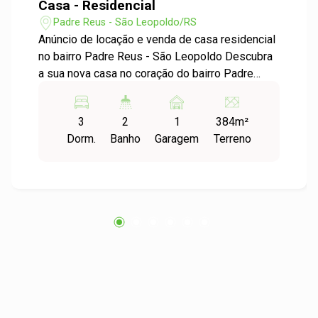
Casa - Residencial
Padre Reus - São Leopoldo/RS
Anúncio de locação e venda de casa residencial
no bairro Padre Reus - São Leopoldo Descubra
a sua nova casa no coração do bairro Padre
Reus! Esta charmosa residência está disponível
para locação e oferece um espaço ideal para
3
2
1
384m²
você e sua família. Características do Imóvel:
Dorm.
Banho
Garagem
Terreno
Descrição: Esta ampla casa de 256,00m² é
perfeita para quem busca conforto e espaço.
Com três dormitórios suítes bem iluminados,
você terá o espaço necessário para acomodar
toda a família. A sala de estar é arejada e
proporciona um ambiente acolhedor, ideal para
momentos de convivência. A cozinha, funcional
e espaçosa, é o lugar perfeito para preparar
suas refeições com praticidade. O imóvel ainda
conta com um banheiro social e uma área
externa que pode ser utilizada para lazer ou até