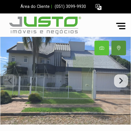
Área do Cliente
|
(051) 3099-9930