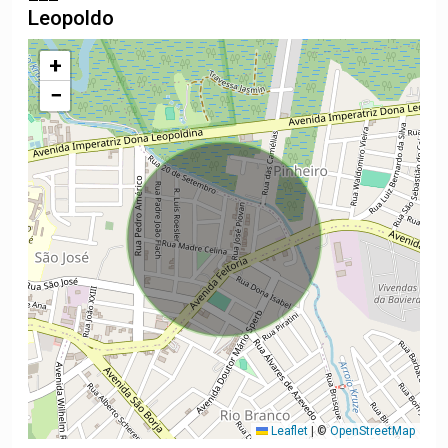
Leopoldo
+
−
Leaflet
|
©
OpenStreetMap