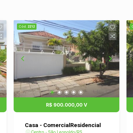
Cód.
2212
R$ 900.000,00 V
Casa - ComercialResidencial
Centro - São Leopoldo/RS