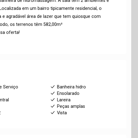
banheira de hidromassagem. A sala têm 2 ambientes e
. Localizada em um bairro tipicamente residencial, o
 e agradável área de lazer que tem quiosque com
 todo, os terrenos têm 582,00m²
sa oferta!
e Serviço
Banheira hidro
Ensolarado
ntral
Lareira
Peças amplas
2
Vista