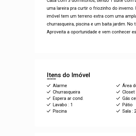
Casa com 3 dormitórios, sendo 1 suíte com 
uma lareira pra curtir o friozinho do inverno
imóvel tem um terreno extra com uma ampla
churrasqueira, piscina e um baita jardim. No
Aproveita a oportunidade e vem conhecer es
Itens do Imóvel
Alarme
Área d
Churrasqueira
Closet
Espera ar cond.
Gás ce
Lavabo : 1
Pátio
Piscina
Sala : 