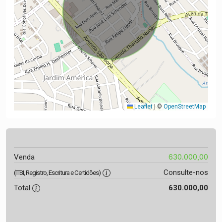
Leaflet
|
©
OpenStreetMap
630.000,00
Venda
Consulte-nos
(ITBI, Registro, Escritura e Certidões)
Total
630.000,00