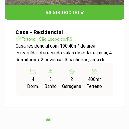
R$ 519.000,00 V
Casa - Residencial
Feitoria - São Leopoldo/RS
Casa residencial com 190,40m² de área
construída, oferecendo salas de estar e jantar, 4
dormitórios, 2 cozinhas, 3 banheiros, área de
serviço e um pátio privativo. Espaço e conforto
ideais para sua família. Agende uma visita e
4
3
2
400m²
transforme seu sonho em realidade!
Dorm.
Banho
Garagens
Terreno