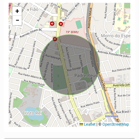
+
−
Leaflet
|
©
OpenStreetMap