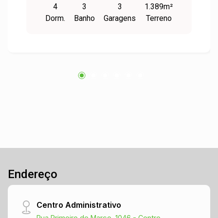
4
3
3
1.389m²
churrasqueira com armário embutido, área de
Dorm.
Banho
Garagens
Terreno
serviço, depósito, dependência de empregadas.
Possuindo também um jardim de inverno, poço
artesiano, garagem para 6 carros, locais
cercados para alojar cães e horta. O pátio
comporta uma futura piscina e quiosque. O
imóvel possui 3 terrenos, totalizando 1.389,25
m² e a casa possui 453,15 m². Imóvel
totalmente mobiliado, fale com um de nossos
corretores e agende sua visita!
Endereço
Centro Administrativo
Rua Primeiro de Março, 1046 - Centro,