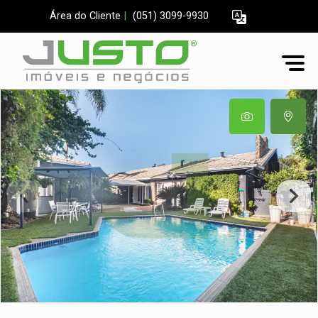
Área do Cliente
|
(051) 3099-9930