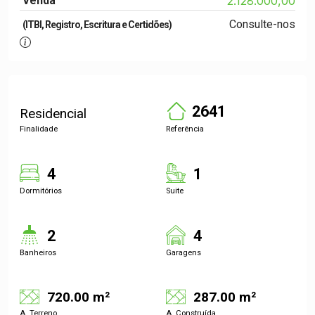
Venda
2.128.000,00
Consulte-nos
(ITBI, Registro, Escritura e Certidões)
2641
Residencial
Finalidade
Referência
4
1
Dormitórios
Suite
2
4
Banheiros
Garagens
720.00 m²
287.00 m²
A. Terreno
A. Construída