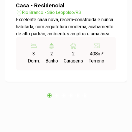
Casa - Residencial
Rio Branco - São Leopoldo/RS
Excelente casa nova, recém-construída e nunca
habitada, com arquitetura moderna, acabamento
de alto padrão, ambientes amplos e uma área de
lazer diferenciada, à venda no bairro Rio Branco,
em São Leopoldo. O imóvel conta com 3 suítes,
3
2
2
408m²
jardim de inverno e living integrado, com salas
Dorm.
Banho
Garagens
Terreno
de estar e jantar conectadas e vista para o
jardim e a piscina, ideal para quem valoriza
conforto e espaço. Oferece churrasqueira,
lareira, piscina aquecida e um amplo pátio com
jardim, perfeito para aproveitar bons momentos.
Possui ainda gás central e água quente,
garantindo praticidade no dia a dia. Com 2 vagas
de garagem e localização privilegiada, é uma
excelente oportunidade para viver com
qualidade. Agende sua visita.