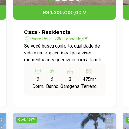
R$ 1.300.000,00 V
Casa - Residencial
Padre Reus - São Leopoldo/RS
Se você busca conforto, qualidade de
vida e um espaço ideal para viver
momentos inesquecíveis com a família,
esta é a oportunidade perfeita! Esta
residência aconchegante e muito bem
2
2
3
475m²
localizada oferece tudo o que você
Dorm.
Banho
Garagens
Terreno
precisa: 2 salas amplas com lareira,
perfeitas para o inverno; 2
churrasqueiras com mesas, ideais para
encontros com amigos e família;
Cozinha espaçosa e funcional; 2
Cód.
16174
dormitórios, sendo 1 suíte; 3 banheiros,
incluindo um com hidromassagem para