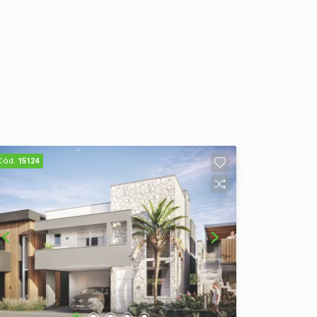
Cód.
15124