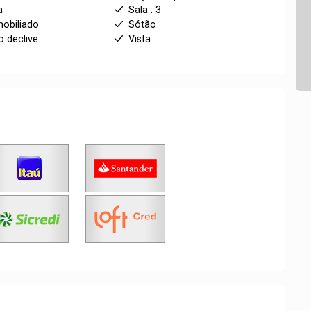
a
Sala : 3
obiliado
Sótão
o declive
Vista