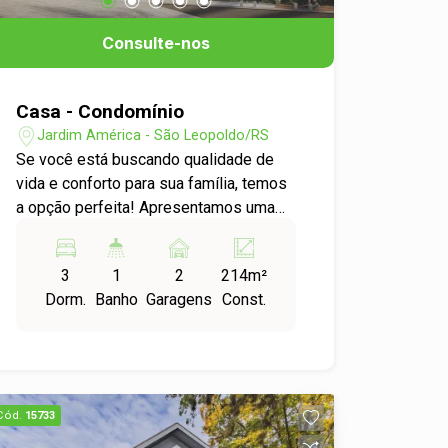
Consulte-nos
Casa - Condomínio
Jardim América - São Leopoldo/RS
Se você está buscando qualidade de
vida e conforto para sua família, temos
a opção perfeita! Apresentamos uma
linda casa em um novo condomínio
fechado, ideal para quem deseja
3
1
2
214m²
privacidade, segurança e muito espaço.
Dorm.
Banho
Garagens
Const.
Com 213,86 m² de área construída,
essa casa é a combinação perfeita de
elegância e funcionalidade. As
residências são independentes e
contam com pátio privativo, garantindo
Cód.
15733
total liberdade e um ambiente tranquilo
para o seu lazer e convivência com a