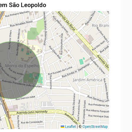
l em São Leopoldo
Leaflet
|
©
OpenStreetMap