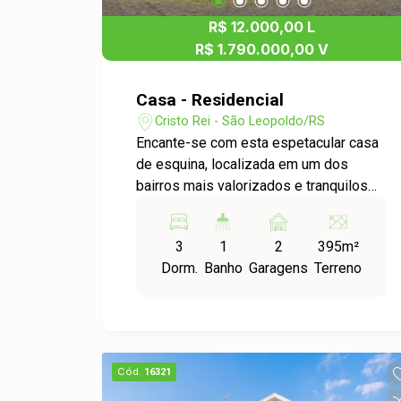
R$ 12.000,00 L
R$ 1.790.000,00 V
Casa - Residencial
Cristo Rei - São Leopoldo/RS
Encante-se com esta espetacular casa
de esquina, localizada em um dos
bairros mais valorizados e tranquilos
da cidade o Cristo Rei. Com uma
arquitetura moderna e funcional, esta
3
1
2
395m²
residência foi pensada para
Dorm.
Banho
Garagens
Terreno
proporcionar conforto, sofisticação e
qualidade de vida. Destaques do
imóvel: 3 amplas suítes com sacada,
garantindo privacidade e luminosidade
natural Escritório ideal para home office
Cód.
16321
ou estudos Sala de estar e jantar
integradas, perfeitas para receber com