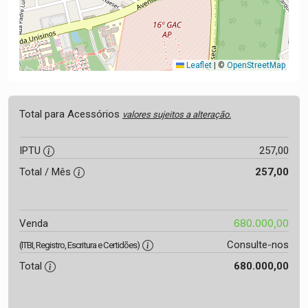
Leaflet
|
©
OpenStreetMap
Total para Acessórios
valores sujeitos a alteração.
IPTU
257,00
Total / Mês
257,00
680.000,00
Venda
Consulte-nos
(ITBI, Registro, Escritura e Certidões)
Total
680.000,00