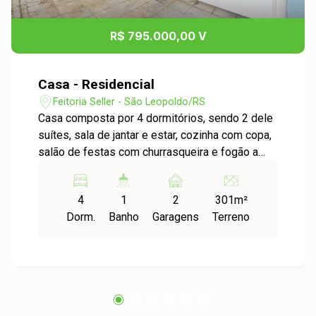
R$ 795.000,00 V
Casa - Residencial
Feitoria Seller - São Leopoldo/RS
Casa composta por 4 dormitórios, sendo 2 dele
suítes, sala de jantar e estar, cozinha com copa,
salão de festas com churrasqueira e fogão a
lenha para curtir bons momentos em família,
terraço amplo, pátio com piscina e vaga de
4
1
2
301m²
garagem para 2 carros. Residência para família
Dorm.
Banho
Garagens
Terreno
grande e com fácil acesso ao Centro de São
Leopoldo. Não perca essa oportunidade, entre
em contato com a gente e confira!