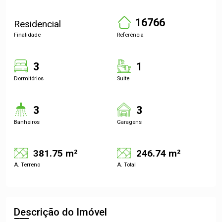
16766
Residencial
Finalidade
Referência
3
1
Dormitórios
Suite
3
3
Banheiros
Garagens
381.75 m²
246.74 m²
A. Terreno
A. Total
Descrição do Imóvel