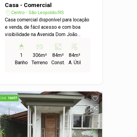
Casa - Comercial
Centro - São Leopoldo/RS
Casa comercial disponível para locação
e venda, de fácil acesso e com boa
visibilidade na Avenida Dom João
Becker, no Centro de São Leopoldo.
Conta com quatro salas e um banheiro,
1
306m²
84m²
84m²
as peças são amplas e com ótima
Banho
Terreno
Const.
A. Útil
iluminação natural. Você pode alugar
toda ela ou só uma parte, para valores
individuais, consulte nosso comercial.
Ligue e agende uma visita para
conhecer!
Cód.
16697