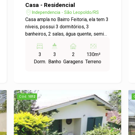
Casa - Residencial
Independencia - São Leopoldo/RS
Casa ampla no Bairro Feitoria, ela tem 3
níveis, possui 3 dormitórios, 3
banheiros, 2 salas, água quente, semi
mobiliado, 2 vagas de garagem,
churrasqueira, lareira, pátio com grade e
3
3
2
130m²
um belo jardim. Não deixe de conhecer!
Dorm.
Banho
Garagens
Terreno
Agende hoje mesmo a sua visita!
Cód.
1012