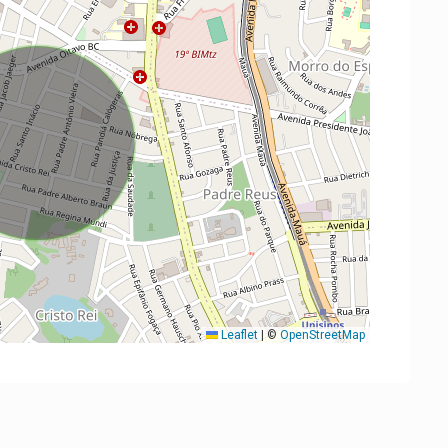
Leaflet
|
©
OpenStreetMap