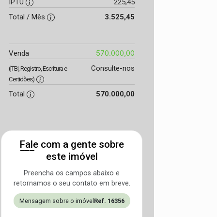
IPTU
225,45
Total / Mês
3.525,45
570.000,00
Venda
Consulte-nos
(ITBI, Registro, Escritura e
Certidões)
Total
570.000,00
Fale com a gente sobre
este imóvel
Preencha os campos abaixo e
retornamos o seu contato em breve.
Mensagem sobre o imóvel
Ref. 16356