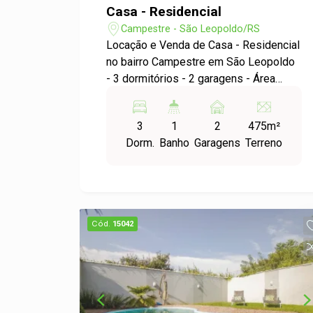
Casa - Residencial
Campestre - São Leopoldo/RS
Locação e Venda de Casa - Residencial
no bairro Campestre em São Leopoldo
- 3 dormitórios - 2 garagens - Área
construída: 225,36m² - Área do terreno:
475,20m² Não perca essa oportunidade
3
1
2
475m²
única de adquirir uma casa espaçosa e
Dorm.
Banho
Garagens
Terreno
bem localizada no bairro Campestre.
Com amplos cômodos e uma excelente
área externa, essa propriedade é
perfeita para famílias que buscam
conforto e tranquilidade. Entre em
Cód.
15042
contato para mais informações e
agende uma visita!