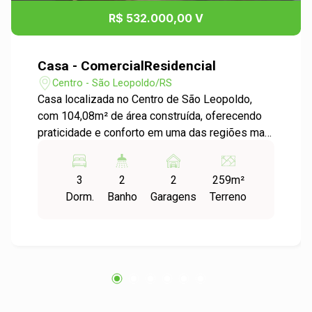
R$ 532.000,00 V
Casa - ComercialResidencial
Centro - São Leopoldo/RS
Casa localizada no Centro de São Leopoldo,
com 104,08m² de área construída, oferecendo
praticidade e conforto em uma das regiões mais
valorizadas da cidade. O imóvel conta com 3
dormitórios, 2 banheiros, ambientes amplos e
3
2
2
259m²
bem distribuídos, ideal para quem busca morar
Dorm.
Banho
Garagens
Terreno
perto de tudo comércio, escolas e serviços sem
abrir mão de tranquilidade. Uma excelente
oportunidade para quem procura um lar bem
localizado e com ótimo potencial!