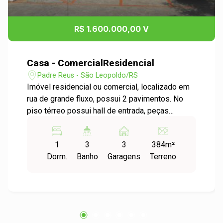
R$ 1.600.000,00 V
Casa - ComercialResidencial
Padre Reus - São Leopoldo/RS
Imóvel residencial ou comercial, localizado em
rua de grande fluxo, possui 2 pavimentos. No
piso térreo possui hall de entrada, peças
amplas, depósito e lavabo. Na parte superior
tem salas amplas, banheiro social, lavabo e
1
3
3
384m²
sacada. Venha conferir!
Dorm.
Banho
Garagens
Terreno