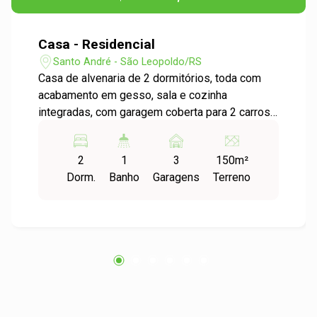
Casa - Residencial
Santo André - São Leopoldo/RS
Casa de alvenaria de 2 dormitórios, toda com
acabamento em gesso, sala e cozinha
integradas, com garagem coberta para 2 carros
mais 2 vagas no pátio, em ótima localização, na
parte alta do Bairro Santo André em São
2
1
3
150m²
Leopoldo.
Dorm.
Banho
Garagens
Terreno