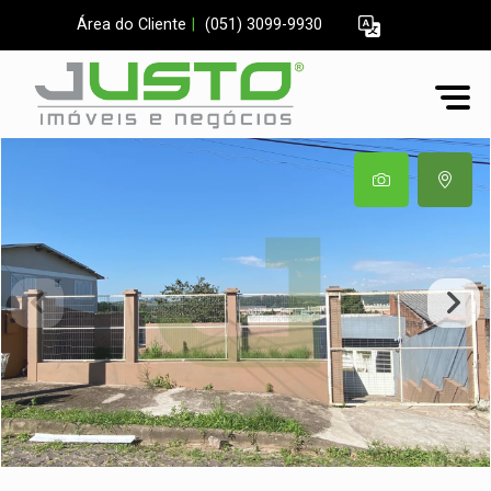
Área do Cliente
|
(051) 3099-9930