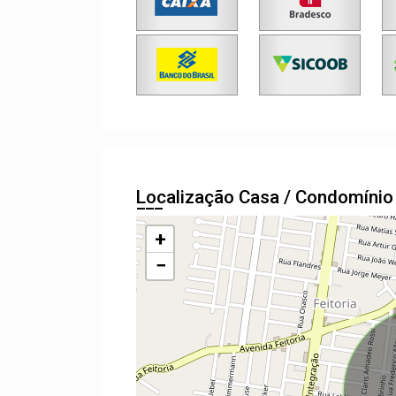
Localização Casa / Condomíni
+
−