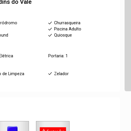
dins do Vale
rródromo
Churrasqueira
m
Piscina Adulto
ound
Quiosque
Elétrica
Portaria: 1
o de Limpeza
Zelador