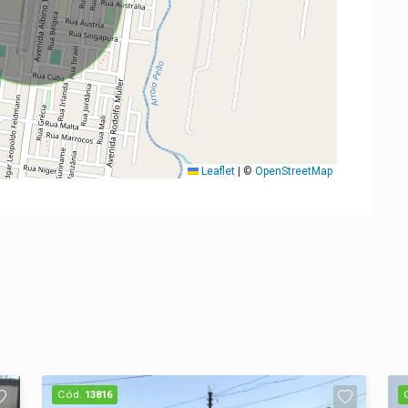
Leaflet
|
©
OpenStreetMap
Cód.
13816