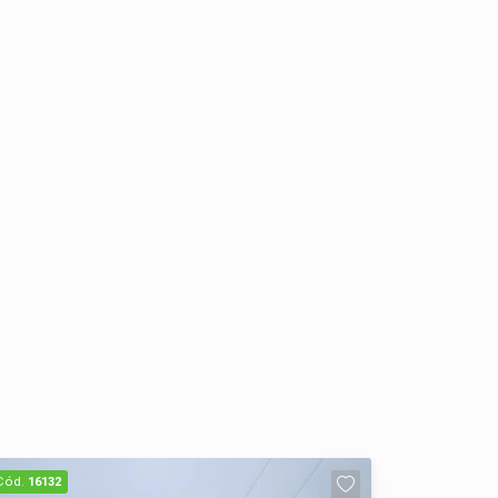
Cód.
16132