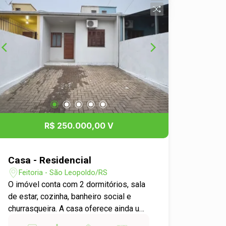
R$ 250.000,00 V
Casa - Residencial
Feitoria - São Leopoldo/RS
O imóvel conta com 2 dormitórios, sala
de estar, cozinha, banheiro social e
churrasqueira. A casa oferece ainda um
pátio com quintal nos fundos e espaço