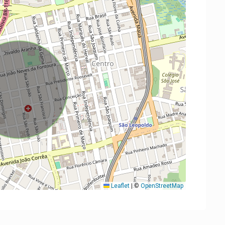
Leaflet
|
©
OpenStreetMap