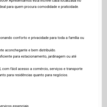
você! Apresentamos esta incrível casa localizada no
ideal para quem procura comodidade e praticidade.
ionando conforto e privacidade para toda a família ou
nte aconchegante e bem distribuído.
ficiente para estacionamento, jardinagem ou até
, com fácil acesso a comércio, serviços e transporte
anto para residências quanto para negócios.
erviços essenciais