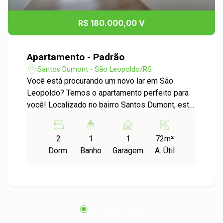
R$ 180.000,00 V
Apartamento - Padrão
Santos Dumont - São Leopoldo/RS
Você está procurando um novo lar em São
Leopoldo? Temos o apartamento perfeito para
você! Localizado no bairro Santos Dumont, este
apartamento padrão oferece conforto,
praticidade e uma excelente localização. Com 2
2
1
1
72m²
dormitórios espaçosos, este apartamento é
Dorm.
Banho
Garagem
A. Útil
ideal para famílias pequenas ou casais que
desejam um espaço extra para visitas ou home
office. Além disso, o apartamento conta com 1
garagem, proporcionando comodidade e
segurança para estacionar seu veículo. A área
útil do apartamento é de 71,90m², garantindo um