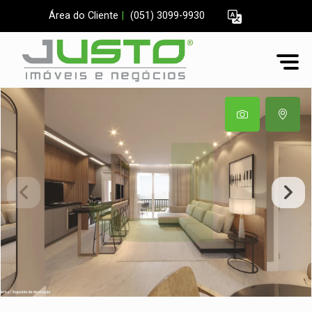
Área do Cliente
|
(051) 3099-9930