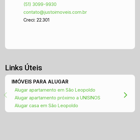
(51) 3099-9930
garantindo conforto e praticidade Não perca
contato@justoimoveis.com.br
essa chance de viver em um dos bairros mais
Creci: 22.301
charmosos de São Leopoldo! Entre em contato
para agendar uma visita e conhecer de perto
este lindo apartamento. Estamos à disposição
para esclarecer todas as suas dúvidas e ajudar
na realização do seu sonho. Venha conhecer seu
novo lar!
Links Úteis
IMÓVEIS PARA ALUGAR
Alugar apartamento em São Leopoldo
Alugar apartamento próximo a UNISINOS
Alugar casa em São Leopoldo