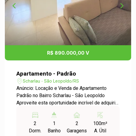
R$ 890.000,00 V
Apartamento - Padrão
Scharlau - São Leopoldo/RS
Anúncio: Locação e Venda de Apartamento
Padrão no Bairro Scharlau - São Leopoldo
Aproveite esta oportunidade incrível de adquirir
ou alugar um apartamento de alto padrão no
desejado bairro Scharlau, em São Leopoldo.
2
1
2
100m²
Este imóvel oferece conforto, espaço e uma
Dorm.
Banho
Garagens
A. Útil
localização privilegiada, ideal para você e sua