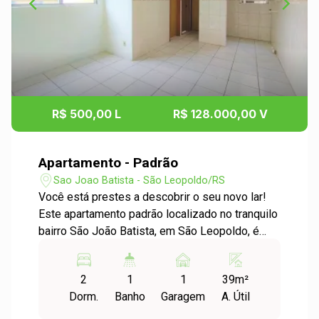
R$ 500,00 L
R$ 128.000,00 V
Apartamento - Padrão
Sao Joao Batista - São Leopoldo/RS
Você está prestes a descobrir o seu novo lar!
Este apartamento padrão localizado no tranquilo
bairro São João Batista, em São Leopoldo, é
ideal para quem busca conforto e praticidade.
Características do Apartamento: - Dormitórios: 2
2
1
1
39m²
dormitórios amplos e arejados, perfeitos para
Dorm.
Banho
Garagem
A. Útil
acomodar sua família ou para quem busca um
espaço extra para home office. - Garagem: 1