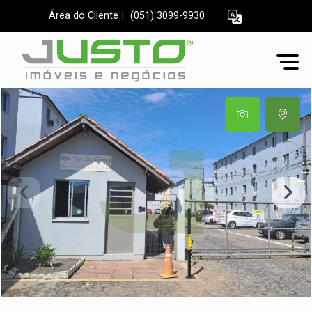
Área do Cliente
|
(051) 3099-9930