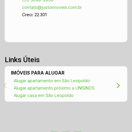
esclarecer suas dúvidas e apresentar mais
contato@justoimoveis.com.br
detalhes sobre este excelente imóvel. Venha
Creci: 22.301
viver com qualidade e conforto no São João
Batista!
Links Úteis
IMÓVEIS PARA ALUGAR
Alugar apartamento em São Leopoldo
Alugar apartamento próximo a UNISINOS
Alugar casa em São Leopoldo