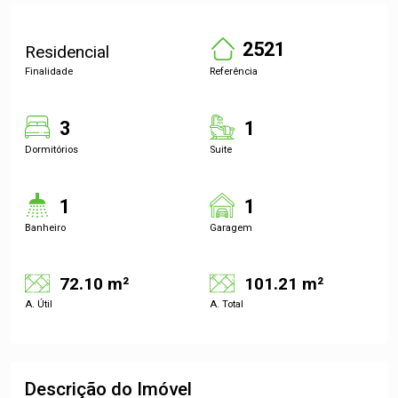
2521
Residencial
Finalidade
Referência
3
1
Dormitórios
Suite
1
1
Banheiro
Garagem
72.10 m²
101.21 m²
A. Útil
A. Total
Descrição do Imóvel