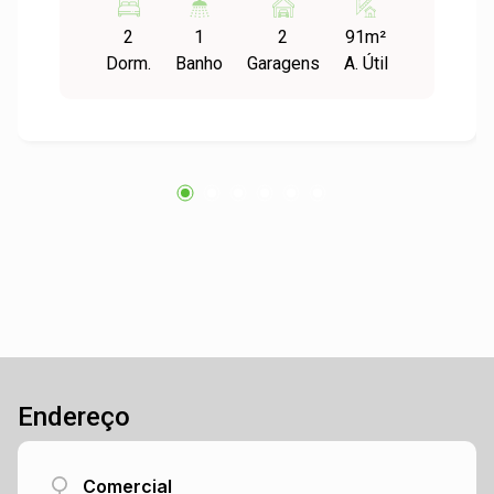
do dia. A área de serviço é prática e funcional, e
2
1
2
91m²
o imóvel ainda conta com duas vagas de
Dorm.
Banho
Garagens
A. Útil
garagens, garantindo todo o conforto que você
merece. Venha se surpreender com o seu novo
lar!
Endereço
Comercial