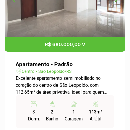
R$ 680.000,00 V
Apartamento - Padrão
Centro - São Leopoldo/RS
Excelente apartamento semi mobiliado no
coração do centro de São Leopoldo, com
112,65m² de área privativa, ideal para quem
busca conforto, espaço e praticidade no dia a
dia. O imóvel conta com 3 dormitórios, sendo 1
3
2
1
113m²
suíte, ambientes amplos e bem distribuídos,
Dorm.
Banho
Garagem
A. Útil
sala de estar e jantar integradas, além de uma
sacada fechada que proporciona mais