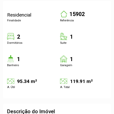
15902
Residencial
Finalidade
Referência
2
1
Dormitórios
Suite
1
1
Banheiro
Garagem
95.34 m²
119.91 m²
A. Útil
A. Total
Descrição do Imóvel