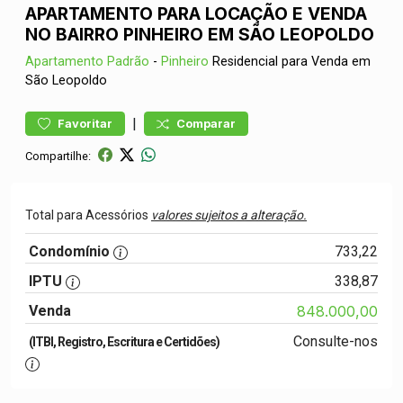
APARTAMENTO PARA LOCAÇÃO E VENDA
NO BAIRRO PINHEIRO EM SÃO LEOPOLDO
Apartamento
Padrão
-
Pinheiro
Residencial para Venda em
São Leopoldo
|
Favoritar
Comparar
Compartilhe:
Total para Acessórios
valores sujeitos a alteração.
Condomínio
733,22
IPTU
338,87
Venda
848.000,00
Consulte-nos
(ITBI, Registro, Escritura e Certidões)