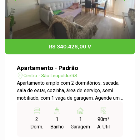
R$ 340.426,00 V
Apartamento - Padrão
Centro - São Leopoldo/RS
Apartamento amplo com 2 dormitórios, sacada,
sala de estar, cozinha, área de serviço, semi
mobiliado, com 1 vaga de garagem. Agende uma
visita e confira!
2
1
1
90m²
Dorm.
Banho
Garagem
A. Útil