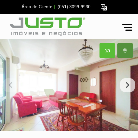
Área do Cliente
|
(051) 3099-9930