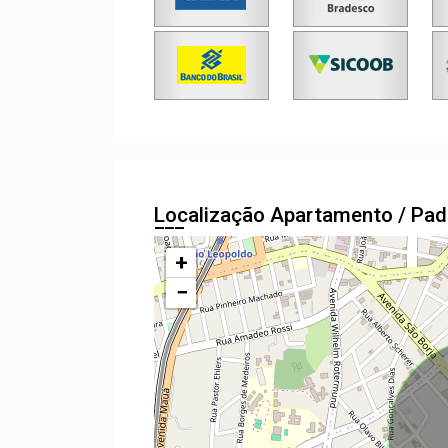
Localização Apartamento / Pa
+
−