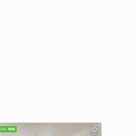
Cód.
4066