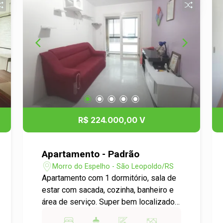
R$ 224.000,00 V
Apartamento - Padrão
Morro do Espelho - São Leopoldo/RS
Apartamento com 1 dormitório, sala de
estar com sacada, cozinha, banheiro e
área de serviço. Super bem localizado,
pertinho da Estação de Trem e do