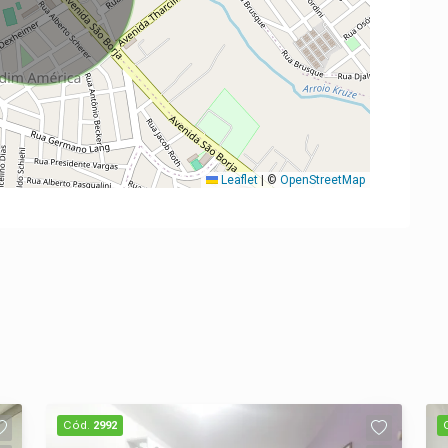
Leaflet
|
©
OpenStreetMap
Cód.
2992