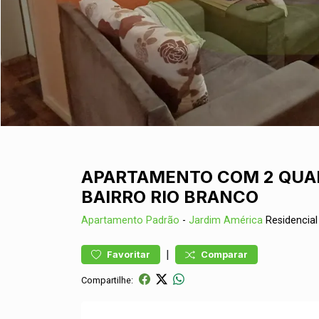
APARTAMENTO COM 2 QUA
BAIRRO RIO BRANCO
Apartamento
Padrão
-
Jardim América
Residencia
|
Favoritar
Comparar
Compartilhe: