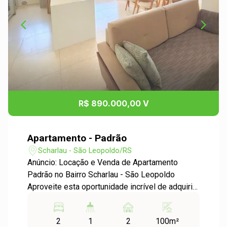
R$ 890.000,00 V
Apartamento - Padrão
Scharlau - São Leopoldo/RS
Anúncio: Locação e Venda de Apartamento
Padrão no Bairro Scharlau - São Leopoldo
Aproveite esta oportunidade incrível de adquirir
ou alugar um apartamento de alto padrão no
desejado bairro Scharlau, em São Leopoldo.
2
1
2
100m²
Este imóvel oferece conforto, espaço e uma