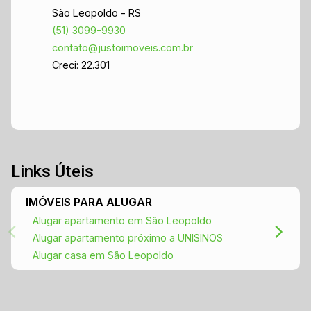
administrado, oferecendo tranquilidade para
São Leopoldo - RS
você e sua família - 2 vagas de garagem,
(51) 3099-9930
garantindo conforto e praticidade Não perca
contato@justoimoveis.com.br
essa chance de viver em um dos bairros mais
Creci: 22.301
charmosos de São Leopoldo! Entre em contato
para agendar uma visita e conhecer de perto
este lindo apartamento. Estamos à disposição
para esclarecer todas as suas dúvidas e ajudar
na realização do seu sonho. Venha conhecer seu
novo lar!
Links Úteis
IMÓVEIS PARA ALUGAR
Alugar apartamento em São Leopoldo
Alugar apartamento próximo a UNISINOS
Alugar casa em São Leopoldo