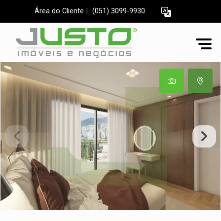
Área do Cliente
|
(051) 3099-9930