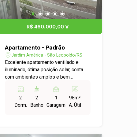
R$ 460.000,00 V
Apartamento - Padrão
Jardim América - São Leopoldo/RS
Excelente apartamento ventilado e
iluminado, ótima posição solar, conta
com ambientes amplos e bem
distribuídos, ideal para quem valoriza
conforto e praticidade sem abrir mão
2
2
1
98m²
de localização privilegiada. Esse belo
Dorm.
Banho
Garagem
A. Útil
apartamento possui dois dormitórios
espaçosos, sala estar jantar com
metragem diferenciada e sacada,
cozinha ampla, área de serviço
integrada ao terraço e garagem