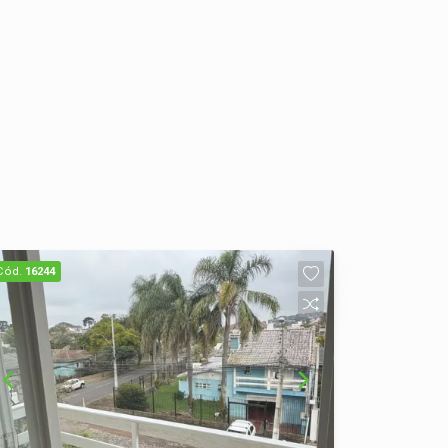
Cód.
16244