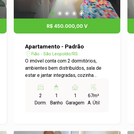
R$ 450.000,00 V
Apartamento - Padrão
Fião - São Leopoldo/RS
O imóvel conta com 2 dormitórios,
ambientes bem distribuídos, sala de
estar e jantar integradas, cozinha
funcional, banheiro social e 1 vaga de
garagem. Possui ainda sacada com
2
1
1
67m²
churrasqueira, proporcionando um
Dorm.
Banho
Garagem
A. Útil
espaço perfeito para momentos de
lazer e confraternização com a família e
amigos. O condomínio oferece
infraestrutura completa, segurança e
fácil acesso às principais vias da