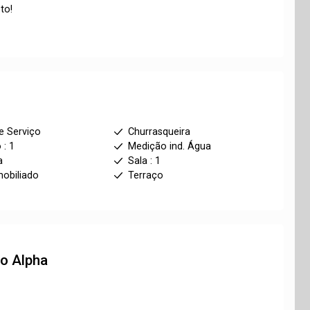
to!
e Serviço
Churrasqueira
 : 1
Medição ind. Água
a
Sala : 1
obiliado
Terraço
to
Alpha