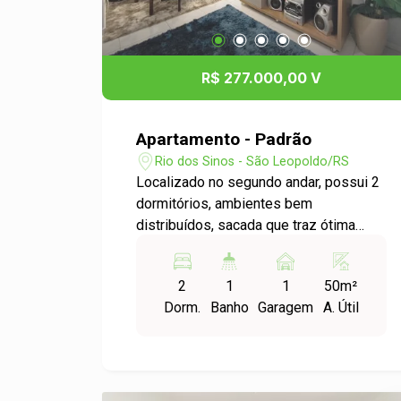
R$ 277.000,00 V
Apartamento - Padrão
Rio dos Sinos - São Leopoldo/RS
Localizado no segundo andar, possui 2
dormitórios, ambientes bem
distribuídos, sacada que traz ótima
ventilação e iluminação natural, além de
ficar semi mobiliado, facilitando a
2
1
1
50m²
mudança. Conta ainda com vaga de
Dorm.
Banho
Garagem
A. Útil
garagem coberta, garantindo mais
segurança e comodidade no dia a dia.
Uma excelente oportunidade para morar
bem ou investir.