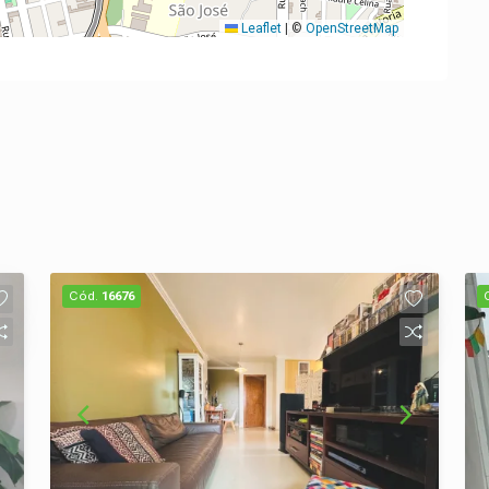
Leaflet
|
©
OpenStreetMap
Cód.
16676