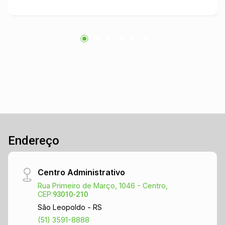
organização, beleza e excelente aproveitamento
de espaço. Para completar, oferece box duplo
de garagem, proporcionando ainda mais
comodidade e segurança. Um apartamento
completo, bem distribuído e pronto para morar,
ideal para quem deseja qualidade de vida e um
lar cheio de estilo. Agende sua visita e venha
conhecer!
Endereço
Centro Administrativo
Rua Primeiro de Março, 1046 - Centro,
CEP:
93010-210
São Leopoldo - RS
(51) 3591-8888