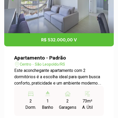
R$ 532.000,00 V
Apartamento - Padrão
Centro - São Leopoldo/RS
Este aconchegante apartamento com 2
dormitórios é a escolha ideal para quem busca
conforto, praticidade e um ambiente moderno.
Possui ambientes espaçosos, sala de estar e
jantar integradas que criam um ambiente amplo
2
1
2
73m²
e acolhedor, além de uma sacada perfeita para
Dorm.
Banho
Garagens
A. Útil
relaxar no dia a dia. O imóvel possui móveis sob
medida em todos os ambientes, garantindo