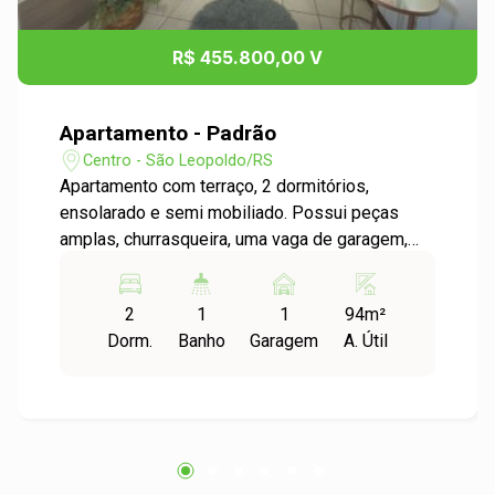
R$ 455.800,00 V
Apartamento - Padrão
Centro - São Leopoldo/RS
Apartamento com terraço, 2 dormitórios,
ensolarado e semi mobiliado. Possui peças
amplas, churrasqueira, uma vaga de garagem,
além de ficar em uma ótima localização. Venha
conferir!
2
1
1
94m²
Dorm.
Banho
Garagem
A. Útil