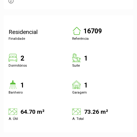
16709
Residencial
Finalidade
Referência
2
1
Dormitórios
Suite
1
1
Banheiro
Garagem
64.70 m²
73.26 m²
A. Útil
A. Total