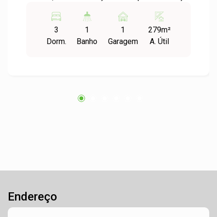
Além disso, o condomínio é ótimo! Conta com
piscina coletiva, salão de festas, portaria 24h,
3
1
1
279m²
academia, entre outras comodidades. Vem
Dorm.
Banho
Garagem
A. Útil
conferir pessoalmente, vale a pena!
Endereço