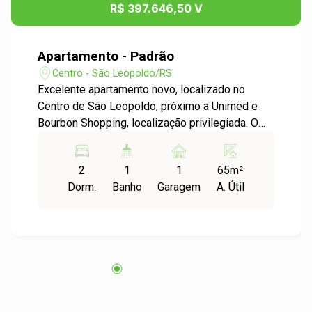
R$ 397.646,50 V
Apartamento - Padrão
Centro - São Leopoldo/RS
Excelente apartamento novo, localizado no
Centro de São Leopoldo, próximo a Unimed e
Bourbon Shopping, localização privilegiada. O
imóvel conta com 2 dormitórios, sendo 1 suíte,
além de uma ótima integração entre cozinha e
2
1
1
65m²
sala de estar, proporcionando um ambiente
Dorm.
Banho
Garagem
A. Útil
moderno e funcional. Com sacada e
churrasqueira a gás, para garantir aquele
momento especial com a família. Conta ainda
com vaga de garagem, possui piso em
porcelanato nas áreas sociais, aquecimento a
gás em cada torneira e chuveiro e espera para
split. Uma excelente oportunidade para morar
bem ou investir na Cidade de São Leopoldo.