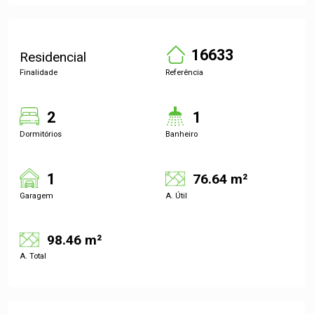
16633
Residencial
Finalidade
Referência
2
1
Dormitórios
Banheiro
1
76.64 m²
Garagem
A. Útil
98.46 m²
A. Total