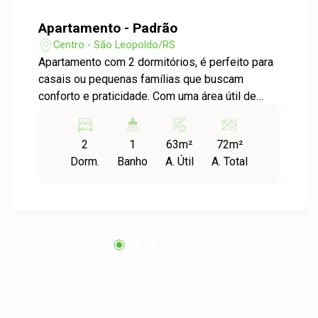
Apartamento - Padrão
Centro - São Leopoldo/RS
Apartamento com 2 dormitórios, é perfeito para
casais ou pequenas famílias que buscam
conforto e praticidade. Com uma área útil de
63,15m², o apartamento oferece um espaço
amplo e bem distribuído, proporcionando um
2
1
63m²
72m²
ambiente aconchegante para seus moradores.
Dorm.
Banho
A. Útil
A. Total
Além disso, a área total de 71,97m² garante
espaço suficiente para todas as necessidades
do dia a dia. Localizado no bairro Centro em uma
região privilegiada, próxima a diversos
comércios, escolas, hospitais e opções de
lazer. Além disso, conta com fácil acesso a
transporte público, facilitando a locomoção para
outras regiões da cidade. Entre em contato
conosco agora mesmo e agende sua visita.