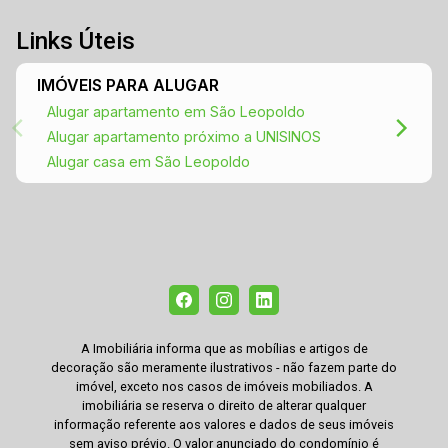
pessoalmente este maravilhoso apartamento.
Estamos à disposição para tirar todas as suas
Links Úteis
dúvidas e ajudá-lo a encontrar o lar dos seus
sonhos! Seu novo lar espera por você no São
IMÓVEIS PARA ALUGAR
Miguel!
Alugar apartamento em São Leopoldo
Alugar apartamento próximo a UNISINOS
Alugar casa em São Leopoldo
A Imobiliária informa que as mobílias e artigos de
decoração são meramente ilustrativos - não fazem parte do
imóvel, exceto nos casos de imóveis mobiliados. A
imobiliária se reserva o direito de alterar qualquer
informação referente aos valores e dados de seus imóveis
sem aviso prévio. O valor anunciado do condomínio é