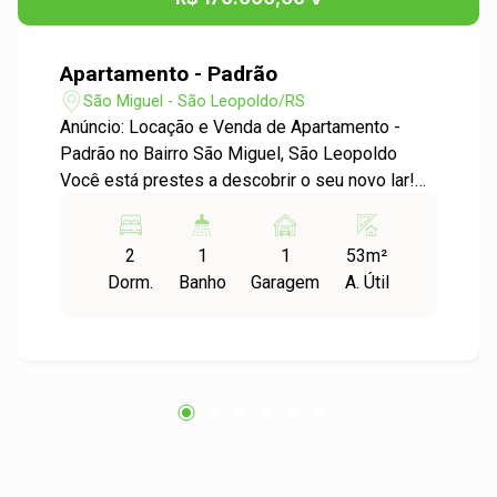
Apartamento - Padrão
São Miguel - São Leopoldo/RS
Anúncio: Locação e Venda de Apartamento -
Padrão no Bairro São Miguel, São Leopoldo
Você está prestes a descobrir o seu novo lar!
Apresentamos um incrível apartamento à venda
e locação no charmoso bairro São Miguel, em
2
1
1
53m²
São Leopoldo. Este imóvel é ideal para quem
Dorm.
Banho
Garagem
A. Útil
busca conforto, praticidade e uma localização
privilegiada. Detalhes do Imóvel: - Tipo:
Apartamento Padrão - Dormitórios: 2 - Garagens:
1 - Área Útil: 53,15 m² - Área Total: 57,88 m²
Características do Apartamento: - Ambientes
bem distribuídos e iluminados, proporcionando
uma sensação de aconchego. - Cozinha
funcional, perfeita para preparar deliciosas