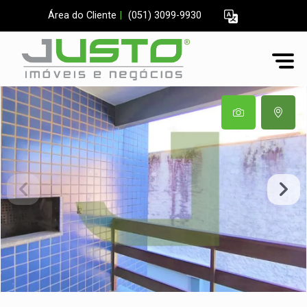
Área do Cliente
|
(051) 3099-9930