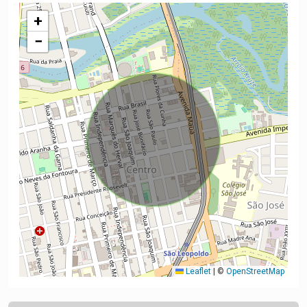
+
−
Leaflet
|
©
OpenStreetMap