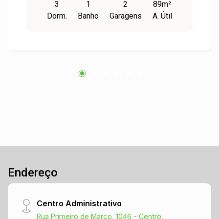
3
1
2
89m²
iluminação natural que valoriza ainda mais o
Dorm.
Banho
Garagens
A. Útil
espaço. Conta ainda com 2 vagas de garagens,
trazendo mais comodidade para o dia a dia. Uma
oportunidade única para quem deseja morar com
qualidade, em uma das áreas mais valorizadas
do bairro São José, unindo conforto, praticidade
e excelente localização.
Endereço
Centro Administrativo
Rua Primeiro de Março, 1046 - Centro,