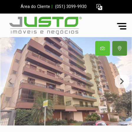
Área do Cliente
|
(051) 3099-9930