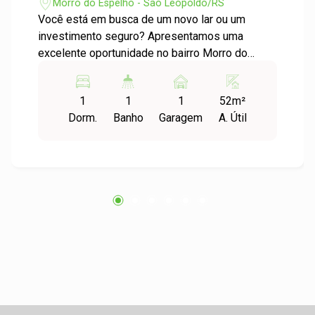
Morro do Espelho - São Leopoldo/RS
Você está em busca de um novo lar ou um
investimento seguro? Apresentamos uma
excelente oportunidade no bairro Morro do
Espelho, em São Leopoldo. Características do
Imóvel: - Tipo: Apartamento Padrão -
1
1
1
52m²
Dormitórios: 1 - Garagens: 1 - Área Útil: 52,15 m²
Dorm.
Banho
Garagem
A. Útil
- Localização: Morro do Espelho, São Leopoldo
Descrição: Este aconchegante apartamento de 1
dormitório é ideal para quem busca conforto e
praticidade. Com uma área útil de 52,15 m², o
imóvel é bem distribuído, oferecendo um
espaço agradável para viver. A sala de estar é
iluminada e arejada, perfeita para momentos de
descontração. O dormitório é aconchegante,
ideal para descanso. A cozinha é funcional e
pode ser adaptada para atender suas
necessidades, além de contar com uma área de
serviço que proporciona mais comodidade no