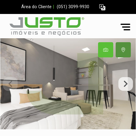
Área do Cliente
|
(051) 3099-9930